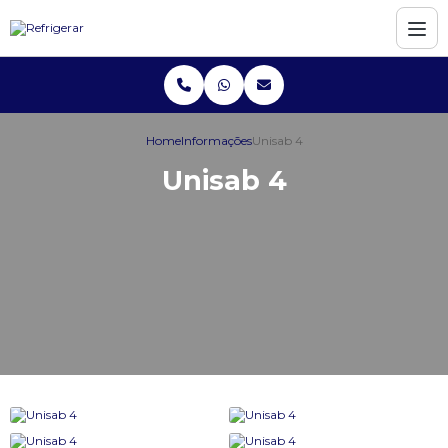
Home
Informações
Unisab 4
Unisab 4