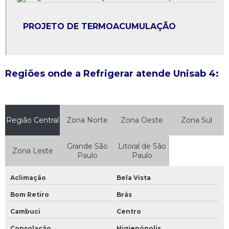
Manutenção preventiva refrigeração industrial
PROJETO DE TERMOACUMULAÇÃO
Peças compressor
Projeto de eficiencia energetica
Regiões onde a Refrigerar atende Unisab 4:
Projeto de refrigeração amonia
Projeto de termoacumulação
Projeto refrigeração
Região Central
Zona Norte
Zona Oeste
Zona Sul
Projetos refrigeração industrial
Grande São
Litoral de São
Zona Leste
Paulo
Paulo
Reforma de compressor
Aclimação
Bela Vista
Refrigeração amonia
Bom Retiro
Brás
Refrigeração industrial amonia
Cambuci
Centro
Refrigeração industrial por amonia
Consolação
Higienópolis