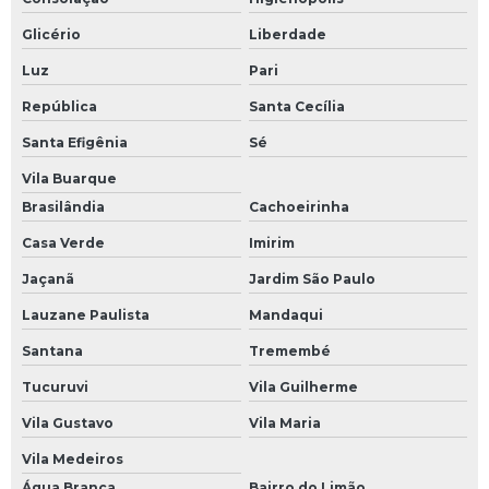
Serviços de refrigeração industrial
Glicério
Liberdade
Luz
Pari
Treinamento em refrigeração
República
Santa Cecília
Treinamento refrigeração industrial
Santa Efigênia
Sé
Valvula de bloqueio para refrigeração
Vila Buarque
Brasilândia
Cachoeirinha
Valvulas para refrigeração industrial
Casa Verde
Imirim
Manutenção de compressores
Jaçanã
Jardim São Paulo
Bry air
Lauzane Paulista
Mandaqui
Santana
Tremembé
Chiller sabroe
Tucuruvi
Vila Guilherme
Controle de umidade em sala de testes rápidos
Vila Gustavo
Vila Maria
Controle de umidade em sala limpa
Vila Medeiros
Água Branca
Bairro do Limão