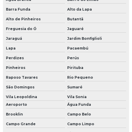
Jonhson controls
Barra Funda
Alto da Lapa
Manutenção compressores amônia
Alto de Pinheiros
Butantã
Manutenção de compressores jonhson controls
Freguesia do Ó
Jaguaré
Mayekawa
Jaraguá
Jardim Bonfiglioli
Lapa
Pacaembú
Projetos de refrigeração industrial
Perdizes
Perús
Projetos refrigeração laticinios
Pinheiros
Pirituba
Sabroe
Raposo Tavares
Rio Pequeno
Terceirização de operação de casa de máquinas
São Domingos
Sumaré
Vila Leopoldina
Vila Sonia
Treinamento operadores refrigeração
Aeroporto
Água Funda
Unisab 4
Brooklin
Campo Belo
Campo Grande
Campo Limpo