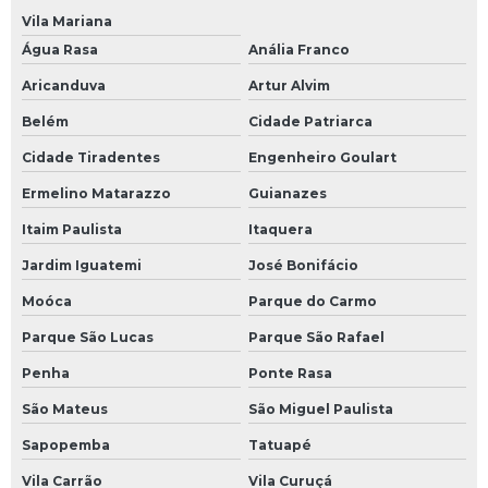
Vila Mariana
Água Rasa
Anália Franco
Aricanduva
Artur Alvim
Belém
Cidade Patriarca
Cidade Tiradentes
Engenheiro Goulart
Ermelino Matarazzo
Guianazes
Itaim Paulista
Itaquera
Jardim Iguatemi
José Bonifácio
Moóca
Parque do Carmo
Parque São Lucas
Parque São Rafael
Penha
Ponte Rasa
São Mateus
São Miguel Paulista
Sapopemba
Tatuapé
Vila Carrão
Vila Curuçá