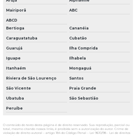
Arujá
Alphaville
Mairiporã
ABC
ABCD
Bertioga
Cananéia
Caraguatatuba
Cubatão
Guarujá
Ilha Comprida
Iguape
Ilhabela
Itanhaém
Mongaguá
Riviera de São Lourenço
Santos
São Vicente
Praia Grande
Ubatuba
São Sebastião
Peruíbe
O conteúdo do texto desta página é de direito reservado. Sua reprodução, parcial ou
total, mesmo citando nossos links, é proibida sem a autorização do autor. Crime de
violação de direito autoral – artigo 184 do Código Penal –
Lei 9610/98 - Lei de direitos