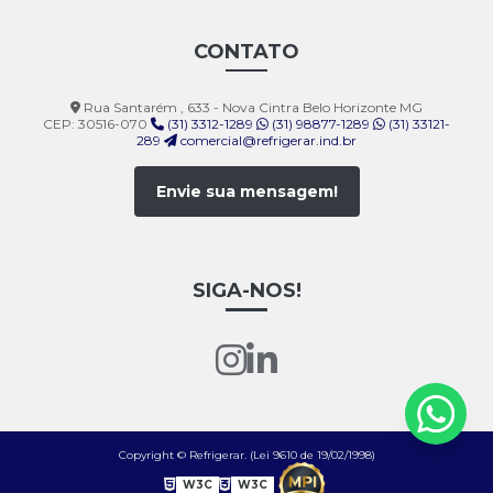
CONTATO
Rua Santarém , 633 - Nova Cintra Belo Horizonte MG
CEP: 30516-070
(31) 3312-1289
(31) 98877-1289
(31) 33121-
289
comercial@refrigerar.ind.br
Envie sua mensagem!
SIGA-NOS!
Copyright © Refrigerar. (Lei 9610 de 19/02/1998)
W3C
W3C