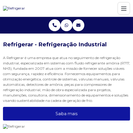
Refrigerar - Refrigeração Industrial
A Refrigerar é uma empresa que atua no seguimento de refrigeração
industrial, especializada em sistemas com fluido refrigerante amônia (R717,
NH3), fundada em 2007 atua com a missão de fornecer soluções viáveis
com segurança, rapidez e eficiência. Fornecemos equipamentos para
otimização energética, controle de sistemas, válvulas manuais, válvulas
automáticas, detectores de amônia, peças para compressores de
refrigeração industrial, mão de obra especializada para projetos,
manutenções, consultoria, dimensionamento de equipamentos e soluções
visando sustentabilidade na cadeia de geração de frio.
Saiba mais