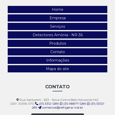
Home
Empresa
Serviços
Detectores Amônia - NR-36
Produtos
Contato
Informações
Mapa do site
CONTATO
Rua Santarém , 633 - Nova Cintra Belo Horizonte MG
CEP: 30516-070
(31) 3312-1289
(31) 98877-1289
(31) 33121-
289
comercial@refrigerar.ind.br