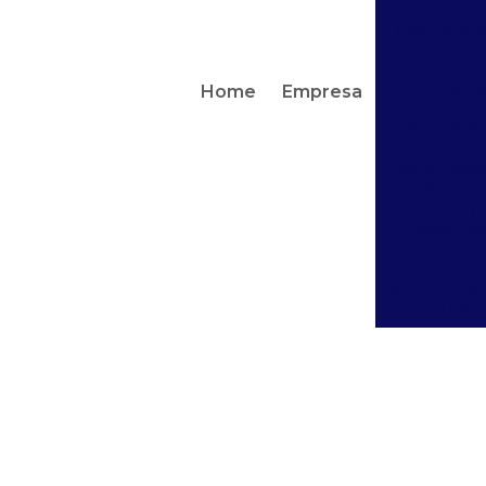
Manutenç
preventi
Projeto
Home
Empresa
Manutenç
de
compresso
alternativ
(pistão) 
parafuso
Instalação
equipamen
e tubulaç