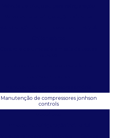
Valvula de bloqueio para refrigeração
Valvulas para refrigeração industrial
Manutenção de compressores
Bry air
Chiller sabroe
Controle de umidade em sala de testes
rápidos
Controle de umidade em sala limpa
Jonhson controls
Manutenção compressores amônia
Manutenção de compressores jonhson
controls
Mayekawa
Projetos de refrigeração industrial
Projetos refrigeração laticinios
Sabroe