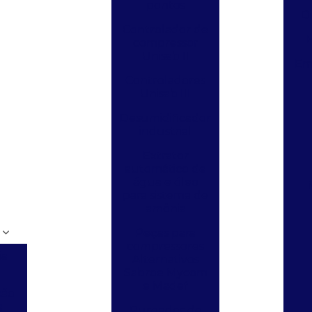
pontos
D
Controlador de
compressor
Unisab II
Emp
Controladores
Unisab III
Desumidificador
industrial
Extrator
automático de
água e óleo
para sistema de
amônia
Peças para
compressores
ia
Alternativos
Sabroe Mycom
e Madef
ão
a
Purgador de