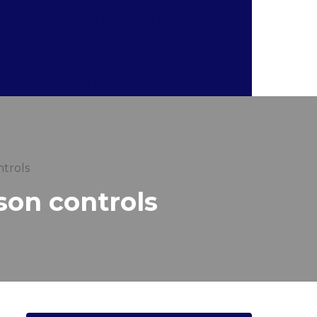
Terceirização de operação de casa de
máquinas
Treinamento operadores refrigeração
Unisab 4
trols
on controls