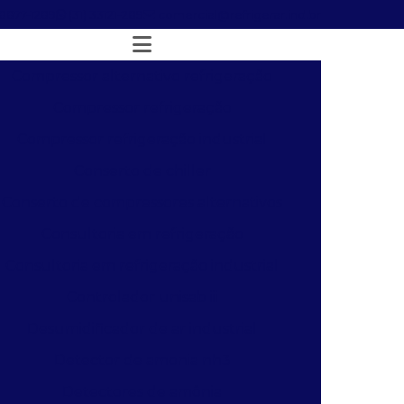
98877-1289
(31) 33121-289
comercial@refrigerar.ind.br
Compressor alternativo refrigeração
Compressor refrigeração
Compressor refrigeração industrial
Conserto de chiller
Conserto de compressores alternativos
Consultoria em refrigeração
Consultoria em refrigeração industrial
Controlador unisab iii
Desumidificador de ar industrial
Detector de amonia nh3
Detectores de amônia