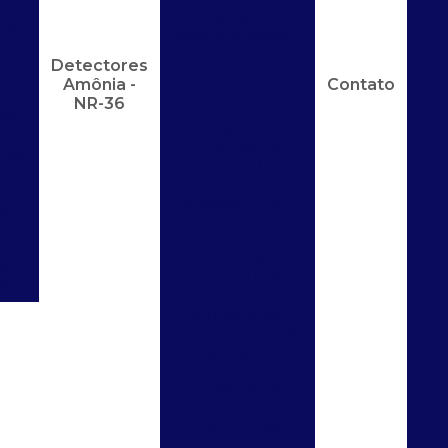
gases
ão
incondensavéis -
va
Extrator de ar
Detectores
s
Amônia -
Contato
Válvula
NR-36
Combinada
ões
Angular (
Bloqueio e
res
Retenção ) 1/2 a
os
6 Solda de
e
encaixe ( SW )
s
Válvula de
 de
bloqueio
tos
Angular 1/2 a 16
ões
para
refrigeração -
NH3 - Solda de
encaixe
Válvula de
Retenção Reta
½ a 6 tipo pistão
- Solda de