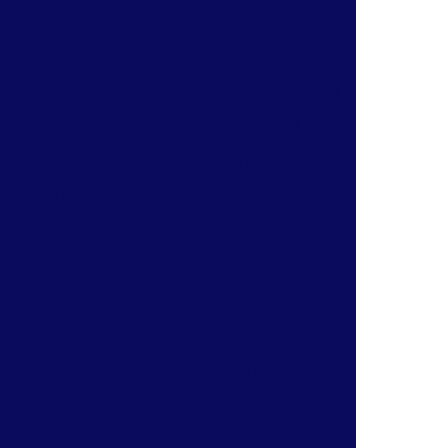
imensionamento compressor refrigeração
Empresa de manutenção de refrigeração
resa de sistema de refrigeração industrial
Empresas de refrigeração industrial
Fornecedor de peças para refrigeração
Manutenção compressores sabroe
Manutenção de chiller
Manutenção de compressores industriais
Manutenção de refrigeração industrial
Manutenção em chiller industrial
Manutenção em compressores mycom
Manutenção preventiva refrigeração
industrial