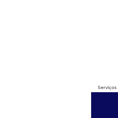
Serviços
Assistênc
Técnica
Manutenç
corretiv