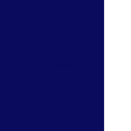
Peças compressor
Projeto de eficiencia energetica
Projeto de refrigeração amonia
Projeto de termoacumulação
Projeto refrigeração
Projetos refrigeração industrial
Reforma de compressor
Refrigeração amonia
Refrigeração industrial amonia
Refrigeração industrial por amonia
Serviços de refrigeração industrial
Treinamento em refrigeração
Treinamento refrigeração industrial