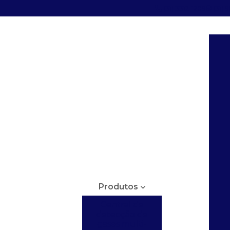
(31) 3312-1289
(31) 
Produtos
Central de
detecção de
gases multi-