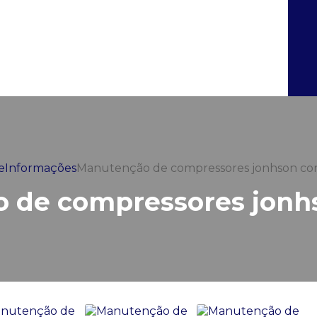
e
Informações
Manutenção de compressores jonhson con
 de compressores jonhs