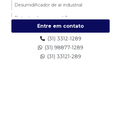
Desumidificador de ar industrial
Detector de amonia nh3
Entre em contato
Detectores de amônia
(31) 3312-1289
Dimensionamento compressor
(31) 98877-1289
refrigeração
(31) 33121-289
Empresa de manutenção de refrigeração
Empresa de sistema de refrigeração
industrial
Empresas de refrigeração industrial
Fornecedor de peças para refrigeração
Manutenção compressores sabroe
Manutenção de chiller