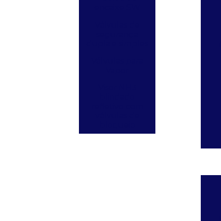
encaixe SW
Válvulas de
segurança
dupla e simples
Válvulas para
Vapor
Visor NH3
blindado
refletivo com
válvulas de
bloqueio